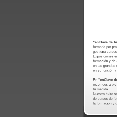
“enClave de Ar
formada por prof
gestiona cursos
Exposiciones e
formación y de 
en las grandes 
en su función y 
En
“enClave de
recorridos a pie
tu medida.
Nuestro éxito s
de cursos de for
la formación y d